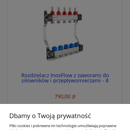
Rozdzielacz InoxFlow z zaworami do
siłowników i przepływomierzami - 8
obwodów
790,00 zł
do koszyka
Dbamy o Twoją prywatność
Pliki cookies i pokrewne im technologie umożliwiają poprawne