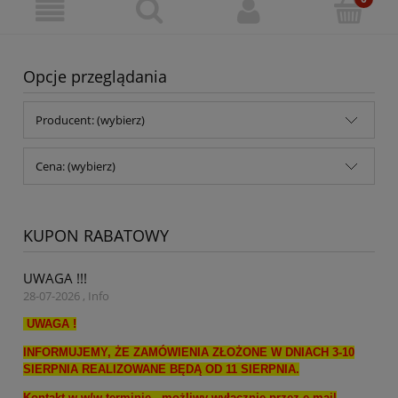
Opcje przeglądania
Producent: (wybierz)
Cena: (wybierz)
KUPON RABATOWY
UWAGA !!!
28-07-2026 , Info
UWAGA !
INFORMUJEMY, ŻE ZAMÓWIENIA ZŁOŻONE W DNIACH 3-10
SIERPNIA REALIZOWANE BĘDĄ OD 11 SIERPNIA.
Kontakt w w/w terminie , możliwy wyłącznie przez e-mail