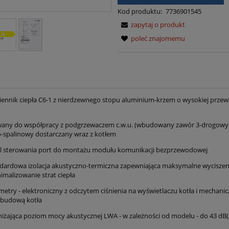
Kod produktu:
7736901545
zapytaj o produkt
poleć znajomemu
nnik ciepła C6-1 z nierdzewnego stopu aluminium-krzem o wysokiej prze
any do współpracy z podgrzewaczem c.w.u. (wbudowany zawór 3-drogowy
-spalinowy dostarczany wraz z kotłem
l sterowania port do montażu modułu komunikacji bezprzewodowej
ardowa izolacja akustyczno-termiczna zapewniająca maksymalne wyciszen
nimalizowanie strat ciepła
try - elektroniczny z odczytem ciśnienia na wyświetlaczu kotła i mechani
obudową kotła
bniżająca poziom mocy akustycznej LWA - w zależności od modelu - do 43 dB(