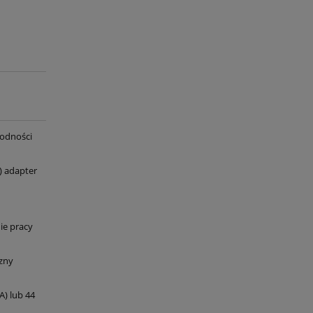
wodności
) adapter
ie pracy
czny
A) lub 44