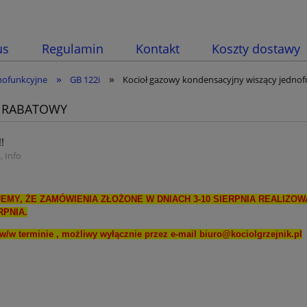
us
Regulamin
Kontakt
Koszty dostawy
»
»
nofunkcyjne
GB 122i
Kocioł gazowy kondensacyjny wiszący jedno
 RABATOWY
!
, Info
EMY, ŻE ZAMÓWIENIA ZŁOŻONE W DNIACH 3-10 SIERPNIA REALIZO
RPNIA.
w/w terminie , możliwy wyłącznie przez e-mail
biuro@kociolgrzejnik.pl