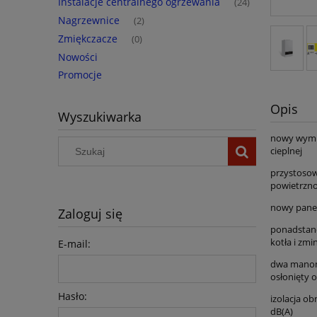
Instalacje centralnego ogrzewania
(24)
Nagrzewnice
(2)
Zmiękczacze
(0)
Nowości
Promocje
Opis
Wyszukiwarka
nowy wymie
cieplnej
przystosow
powietrzno
nowy pane
Zaloguj się
ponadstand
kotła i zmi
E-mail:
dwa manome
osłonięty 
Hasło:
izolacja o
dB(A)