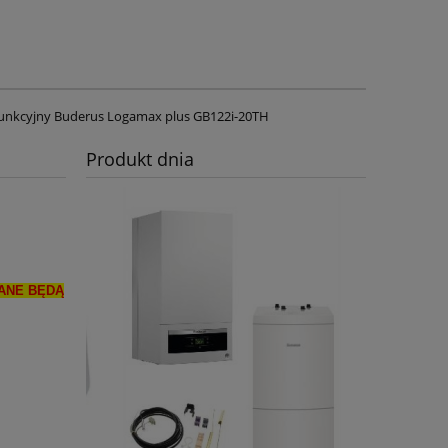
funkcyjny Buderus Logamax plus GB122i-20TH
Produkt dnia
WANE BĘDĄ