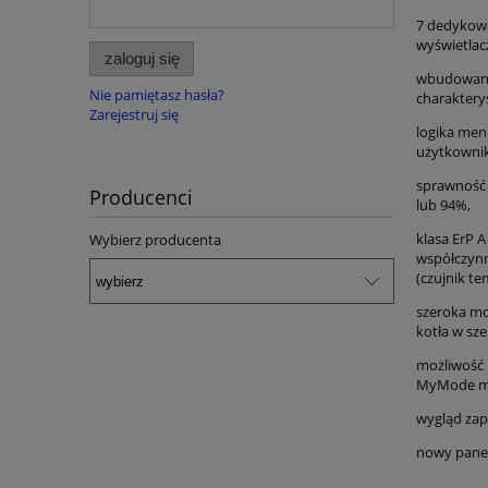
7 dedykowa
wyświetlac
zaloguj się
wbudowana 
Nie pamiętasz hasła?
charaktery
Zarejestruj się
logika men
użytkowni
sprawność
Producenci
lub 94%,
klasa ErP 
Wybierz producenta
współczynn
(czujnik t
szeroka mo
kotła w sz
możliwość 
MyMode moż
wygląd za
nowy panel