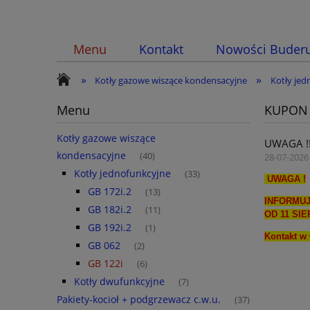
Menu
Kontakt
Nowości Buder
»
»
Kotły gazowe wiszące kondensacyjne
Kotły jed
Menu
KUPON
Kotły gazowe wiszące
UWAGA !!
kondensacyjne
(40)
28-07-2026 
Kotły jednofunkcyjne
(33)
UWAGA !
GB 172i.2
(13)
INFORMUJ
GB 182i.2
(11)
OD 11 SIE
GB 192i.2
(1)
Kontakt w 
GB 062
(2)
GB 122i
(6)
Kotły dwufunkcyjne
(7)
Pakiety-kocioł + podgrzewacz c.w.u.
(37)