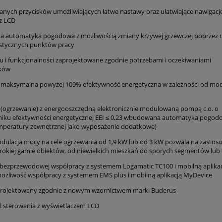
nych przycisków umożliwiających łatwe nastawy oraz ułatwiające nawigację
z LCD
automatyka pogodowa z możliwością zmiany krzywej grzewczej poprzez u
stycznych punktów pracy
u i funkcjonalności zaprojektowane zgodnie potrzebami i oczekiwaniami
ków
 maksymalna powyżej 109% efektywność energetyczna w zależności od mo
A (ogrzewanie) z energooszczędną elektronicznie modulowaną pompą c.o. o
iku efektywności energetycznej EEI ≤ 0,23 wbudowana automatyka pogod
emperatury zewnętrznej jako wyposażenie dodatkowe)
dulacja mocy na cele ogrzewania od 1,9 kW lub od 3 kW pozwala na zastos
erokiej gamie obiektów, od niewielkich mieszkań do sporych segmentów l
bezprzewodowej współpracy z systemem Logamatic TC100 i mobilną aplika
liwość współpracy z systemem EMS plus i mobilną aplikacją MyDevice
projektowany zgodnie z nowym wzornictwem marki Buderus
 sterowania z wyświetlaczem LCD