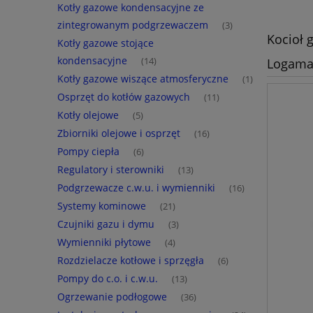
Kotły gazowe kondensacyjne ze
zintegrowanym podgrzewaczem
(3)
Kocioł 
Kotły gazowe stojące
kondensacyjne
(14)
Logama
Kotły gazowe wiszące atmosferyczne
(1)
Osprzęt do kotłów gazowych
(11)
Kotły olejowe
(5)
Zbiorniki olejowe i osprzęt
(16)
Pompy ciepła
(6)
Regulatory i sterowniki
(13)
Podgrzewacze c.w.u. i wymienniki
(16)
Systemy kominowe
(21)
Czujniki gazu i dymu
(3)
Wymienniki płytowe
(4)
Rozdzielacze kotłowe i sprzęgła
(6)
Pompy do c.o. i c.w.u.
(13)
Ogrzewanie podłogowe
(36)