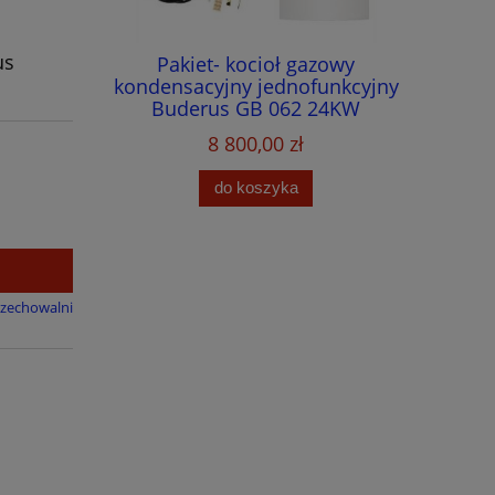
us
ramowany
Pakiet- kocioł gazowy
Kocioł 
tury-
kondensacyjny jednofunkcyjny
jednofun
FLRF
Buderus GB 062 24KW
V2+podgrzewacz Buderus WU
8 800,00 zł
120W-B + czujnik podgrzewacza
do koszyka
rzechowalni