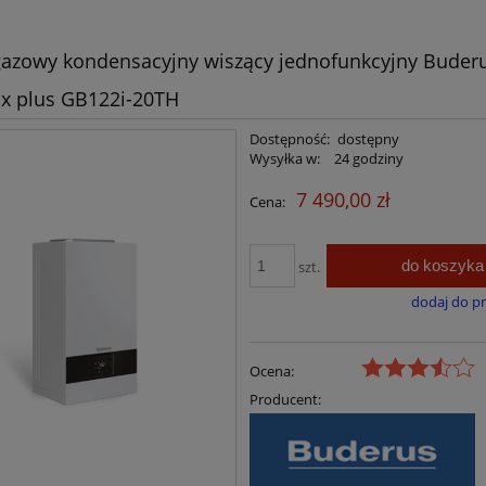
gazowy kondensacyjny wiszący jednofunkcyjny Buder
Bezprzewodowy prog
regulator tempera
x plus GB122i-20TH
tygodniowy 091
260,00 zł
Dostępność:
dostępny
Wysyłka w:
24 godziny
do koszyka
7 490,00 zł
Cena:
do koszyka
szt.
dodaj do p
Ocena:
Producent: