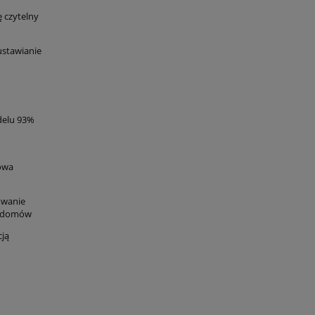
 czytelny
stawianie
delu 93%
owa
owanie
ub domów
cją