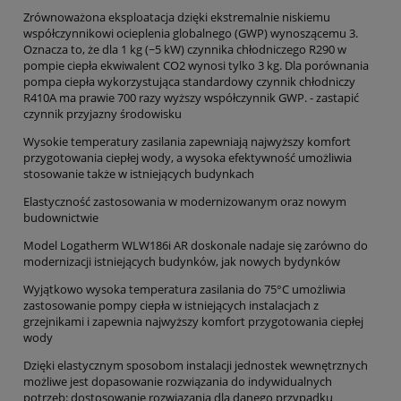
Zrównoważona eksploatacja dzięki ekstremalnie niskiemu
współczynnikowi ocieplenia globalnego (GWP) wynoszącemu 3.
Oznacza to, że dla 1 kg (~5 kW) czynnika chłodniczego R290 w
pompie ciepła ekwiwalent CO2 wynosi tylko 3 kg. Dla porównania
pompa ciepła wykorzystująca standardowy czynnik chłodniczy
R410A ma prawie 700 razy wyższy współczynnik GWP. - zastapić
czynnik przyjazny środowisku
Wysokie temperatury zasilania zapewniają najwyższy komfort
przygotowania ciepłej wody, a wysoka efektywność umożliwia
stosowanie także w istniejących budynkach
Elastyczność zastosowania w modernizowanym oraz nowym
budownictwie
Model Logatherm WLW186i AR doskonale nadaje się zarówno do
modernizacji istniejących budynków, jak nowych bydynków
Wyjątkowo wysoka temperatura zasilania do 75°C umożliwia
zastosowanie pompy ciepła w istniejących instalacjach z
grzejnikami i zapewnia najwyższy komfort przygotowania ciepłej
wody
Dzięki elastycznym sposobom instalacji jednostek wewnętrznych
możliwe jest dopasowanie rozwiązania do indywidualnych
potrzeb: dostosowanie rozwiązania dla danego przypadku