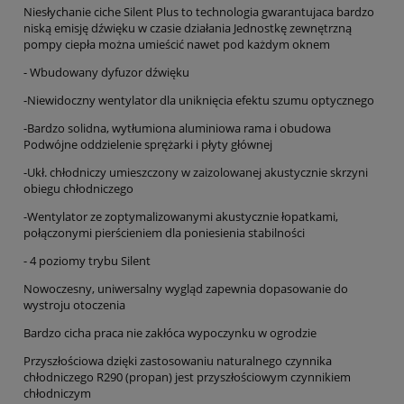
Niesłychanie ciche Silent Plus to technologia gwarantujaca bardzo
niską emisję dźwięku w czasie działania Jednostkę zewnętrzną
pompy ciepła można umieścić nawet pod każdym oknem
- Wbudowany dyfuzor dźwięku
-Niewidoczny wentylator dla uniknięcia efektu szumu optycznego
-Bardzo solidna, wytłumiona aluminiowa rama i obudowa
Podwójne oddzielenie sprężarki i płyty głównej
-Ukł. chłodniczy umieszczony w zaizolowanej akustycznie skrzyni
obiegu chłodniczego
-Wentylator ze zoptymalizowanymi akustycznie łopatkami,
połączonymi pierścieniem dla poniesienia stabilności
- 4 poziomy trybu Silent
Nowoczesny, uniwersalny wygląd zapewnia dopasowanie do
wystroju otoczenia
Bardzo cicha praca nie zakłóca wypoczynku w ogrodzie
Przyszłościowa dzięki zastosowaniu naturalnego czynnika
chłodniczego R290 (propan) jest przyszłościowym czynnikiem
chłodniczym