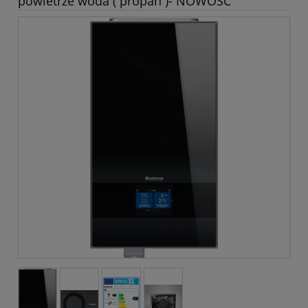
powietrze woda ( propan )- NOWOŚĆ