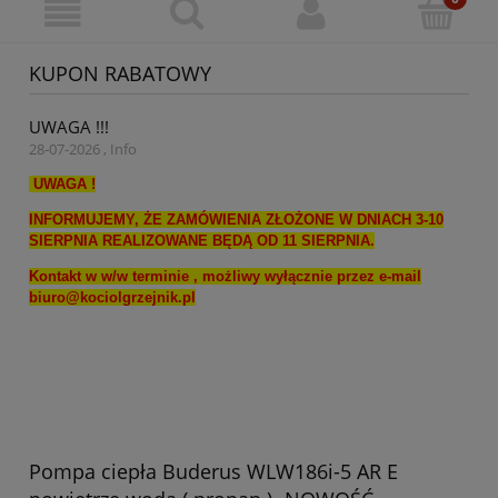
KUPON RABATOWY
UWAGA !!!
28-07-2026 , Info
UWAGA !
INFORMUJEMY, ŻE ZAMÓWIENIA ZŁOŻONE W DNIACH 3-10
SIERPNIA REALIZOWANE BĘDĄ OD 11 SIERPNIA.
Kontakt w w/w terminie , możliwy wyłącznie przez e-mail
biuro@kociolgrzejnik.pl
Pompa ciepła Buderus WLW186i-5 AR E