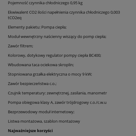
Pojemność czynnika chłodniczego 0,95 kg
Ekwiwalent CO2 ilości napełnienia czynnika chłodniczego 0,003
tCO2eq
Elementy pakietu: Pompa ciepła;
Moduł wewnętrzny naścienny wiszący do pomp ciepła;
Zawór filtrem;
Kolorowy, dotykowy regulator pompy ciepła BC400;
Wbudowana taca ociekowa skroplin;
Stopniowana grzałka elektryczna o mocy 9 kW;
Zawór bezpieczeństwa c.o.;
Czujnik temperatury: zewnętrznej, zasilania, manometr
Pompa obiegowa klasy A, zawór trójdrogowy c.o./c.w.u
Bezprzewodowy moduł internetowy;
Listwa montażowa, szablon montażowy
Najważniejsze korzyści