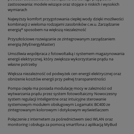
zastosowania: modele wiszące oraz stojące o niskich i wysokich
wymiarach
Najwyższy komfort przygotowania ciepłej wody dzięki możliwości
kombinacji z wieloma rodzajami zasobników c.w.u. Zarządzanie
energią* sposobem na większą niezależność
Przyszłościowe rozwiązanie ze zintegrowanym zarządzaniem
energią (MyEnergyMaster)
Umożliwia współpraca z fotowoltaiką i systemem magazynowania
energii elektrycznej, który zwiększa wykorzystanie prądu na
własne potrzeby
Większa niezależność od podwyżek cen energii elektrycznej oraz
obniżenie kosztów energii przy pełnej transparentności
Pompa ciepła ma posiada modulację mocy w zależności od
wytwarzania prądu przez system fotowoltaiczny Nowoczesny
system regulacji Inteligentne oraz intuicyjne sterowanie
systemowym modułem obsługowym Logamatic BC400 ze
zintegrowanym kolorowym i dotykowym wyświetlaczem
Połączenie z internetem za pośrednictwem sieci WLAN oraz
monitoring i obsługa za pomocą smartfona z aplikacją MyBud