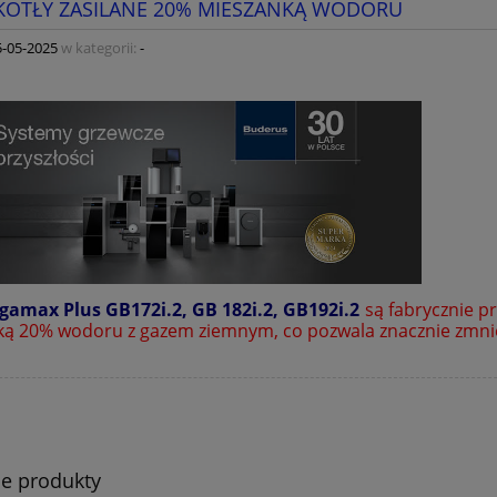
OTŁY ZASILANE 20% MIESZANKĄ WODORU
5-05-2025
w kategorii:
-
gamax Plus GB172i.2, GB 182i.2, GB192i.2
są fabrycznie 
ą 20% wodoru z gazem ziemnym, co pozwala znacznie zmnie
e produkty
gazowy kondensacyjny
Kocioł olejowy kondensacyj