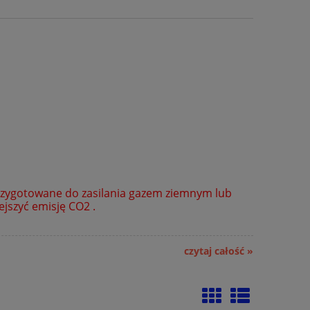
przygotowane do zasilania gazem ziemnym lub
jszyć emisję CO2 .
czytaj całość »
ny
Regulator pogodowy RC 310
Kocioł gazowy