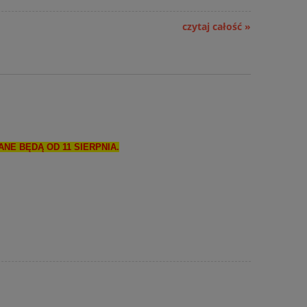
czytaj całość »
NE BĘDĄ OD 11 SIERPNIA.