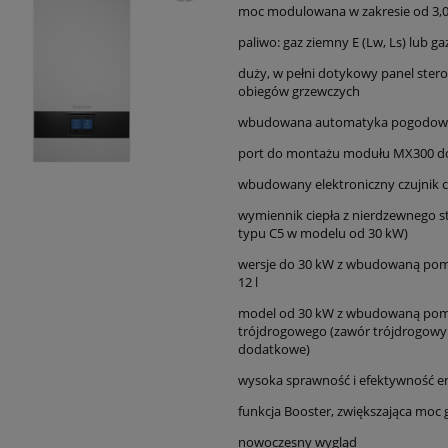
moc modulowana w zakresie od 3,0 
paliwo: gaz ziemny E (Lw, Ls) lub g
duży, w pełni dotykowy panel stero
obiegów grzewczych
wbudowana automatyka pogodowa (
port do montażu modułu MX300 do
wbudowany elektroniczny czujnik 
wymiennik ciepła z nierdzewnego 
typu C5 w modelu od 30 kW)
wersje do 30 kW z wbudowaną pom
12 l
model od 30 kW z wbudowaną pompą
trójdrogowego (zawór trójdrogowy
dodatkowe)
wysoka sprawność i efektywność e
funkcja Booster, zwiększająca moc g
nowoczesny wygląd