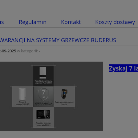
us
Regulamin
Kontakt
Koszty dostawy
GWARANCJI NA SYSTEMY GRZEWCZE BUDERUS
2-09-2025
w kategorii:
-
Zyskaj 7 