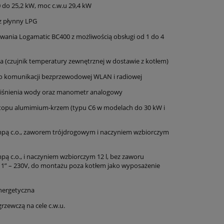
do 25,2 kW, moc c.w.u 29,4 kW
az płynny LPG
wania Logamatic BC400 z możliwością obsługi od 1 do 4
czujnik temperatury zewnętrznej w dostawie z kotłem)
 komunikacji bezprzewodowej WLAN i radiowej
ciśnienia wody oraz manometr analogowy
stopu alumimium-krzem (typu C6 w modelach do 30 kW i
pą c.o., zaworem trójdrogowym i naczyniem wzbiorczym
 c.o., i naczyniem wzbiorczym 12 l, bez zaworu
 1” – 230V, do montażu poza kotłem jako wyposażenie
nergetyczna
rzewczą na cele c.w.u.