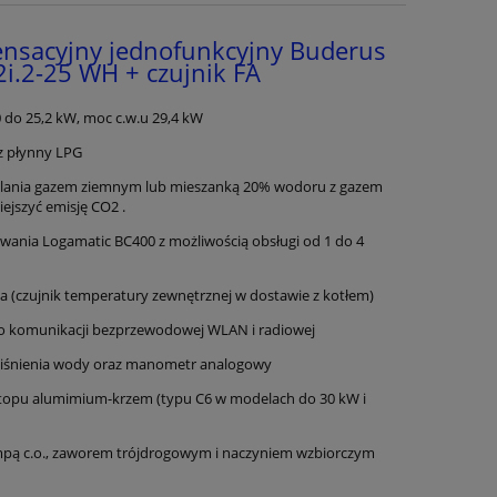
 18
czarny
wiszący jednofu
Logamax plus
ensacyjny jednofunkcyjny Buderus
1 000,00 zł
6 880
i.2-25 WH + czujnik FA
do koszyka
do ko
do 25,2 kW, moc c.w.u 29,4 kW
az płynny LPG
silania gazem ziemnym lub mieszanką 20% wodoru z gazem
ejszyć emisję CO2 .
wania Logamatic BC400 z możliwością obsługi od 1 do 4
czujnik temperatury zewnętrznej w dostawie z kotłem)
 komunikacji bezprzewodowej WLAN i radiowej
ciśnienia wody oraz manometr analogowy
stopu alumimium-krzem (typu C6 w modelach do 30 kW i
pą c.o., zaworem trójdrogowym i naczyniem wzbiorczym