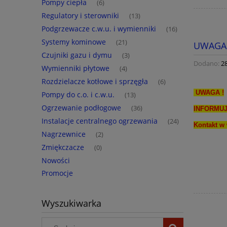
Pompy ciepła
(6)
Regulatory i sterowniki
(13)
Podgrzewacze c.w.u. i wymienniki
(16)
Systemy kominowe
(21)
UWAGA 
Czujniki gazu i dymu
(3)
Dodano:
2
Wymienniki płytowe
(4)
Rozdzielacze kotłowe i sprzęgła
(6)
UWAGA !
Pompy do c.o. i c.w.u.
(13)
Ogrzewanie podłogowe
(36)
INFORMUJ
Instalacje centralnego ogrzewania
(24)
Kontakt w 
Nagrzewnice
(2)
Zmiękczacze
(0)
Nowości
Promocje
Wyszukiwarka