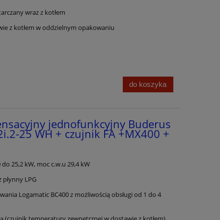
arczany wraz z kotłem
wie z kotłem w oddzielnym opakowaniu
do koszyka
ensacyjny jednofunkcyjny Buderus
i.2-25 WH + czujnik FA +MX400 +
do 25,2 kW, moc c.w.u 29,4 kW
az płynny LPG
wania Logamatic BC400 z możliwością obsługi od 1 do 4
czujnik temperatury zewnętrznej w dostawie z kotłem)