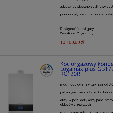
adapter powietrzno-spalinowy dost
pionowa płyta montażowa w zesta
Dostępność:
dostępny
Wysyłka w:
24 godziny
10 100,00 zł
Kocioł gazowy kond
Logamax plus GB172
RC120RF
moc modulowana w zakresie od 3,0 
paliwo: gaz ziemny E (Lw, Ls) lub g
duży, w pełni dotykowy panel stero
obiegów grzewczych
wbudowana automatyka pogodowa (