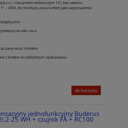
 c.o., i naczyniem wzbiorczym 12 l, bez zaworu
 1” – 230V, do montażu poza kotłem jako wyposażenie
nergetyczna
rzewczą na cele c.w.u.
arczany wraz z kotłem
wie z kotłem w oddzielnym opakowaniu
do koszyka
ensacyjny jednofunkcyjny Buderus
i.2-25 WH + czujnik FA + RC100