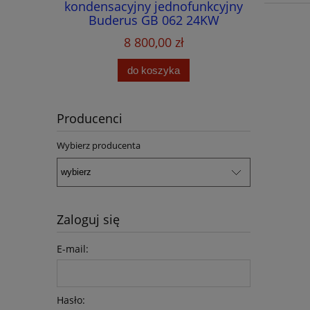
tury-
kondensacyjny jednofunkcyjny
jednofun
LRF
Buderus GB 062 24KW
V2+podgrzewacz Buderus WU
8 800,00 zł
120W-B + czujnik podgrzewacza
do koszyka
Producenci
Wybierz producenta
Zaloguj się
E-mail:
Hasło: