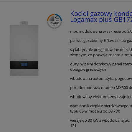
kcyjny Buderus GB 062
Buderus Logano plus GB 125
14KW V2
kW Z MC110+RC310FA
Kocioł gazowy kond
5 400,00 zł
17 600,00 zł
Logamax plus GB172
do koszyka
do koszyka
moc modulowana w zakresie od 3,0 
paliwo: gaz ziemny E (Lw, Ls) lub g
są fabrycznie przygotowane do za
ziemnym, co pozwala znacznie zmni
duży, w pełni dotykowy panel stero
obiegów grzewczych
wbudowana automatyka pogodowa (
port do montażu modułu MX300 do
wbudowany elektroniczny czujnik 
wymiennik ciepła z nierdzewnego 
typu C5 w modelu od 30 kW)
wersje do 30 kW z wbudowaną pom
12 l