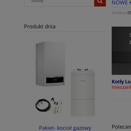
NOWE K
Dodano:
0
Produkt dnia
Kotły Lo
mieszank
Polecan
ramowany
Pakiet- kocioł gazowy
Kocioł 