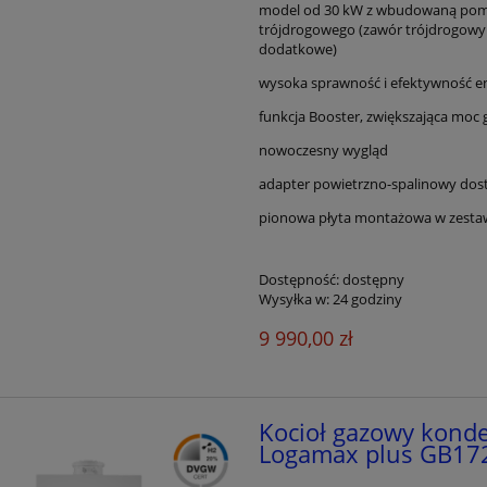
model od 30 kW z wbudowaną pompą
trójdrogowego (zawór trójdrogowy
dodatkowe)
wysoka sprawność i efektywność e
funkcja Booster, zwiększająca moc g
nowoczesny wygląd
adapter powietrzno-spalinowy dost
pionowa płyta montażowa w zesta
Dostępność:
dostępny
Wysyłka w:
24 godziny
9 990,00 zł
Kocioł gazowy kond
Logamax plus GB172