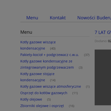
Menu
Kontakt
Nowości Buder
Menu
7 LAT 
Dodano:
0
Kotły gazowe wiszące
kondensacyjne
(40)
Pakiety-kocioł + podgrzewacz c.w.u.
(37)
Kotły gazowe kondensacyjne ze
zintegrowanym podgrzewaczem
(3)
Kotły gazowe stojące
kondensacyjne
(14)
Kotły gazowe wiszące atmosferyczne
(1)
Osprzęt do kotłów gazowych
(11)
Kotły olejowe
(5)
Zbiorniki olejowe i osprzęt
(16)