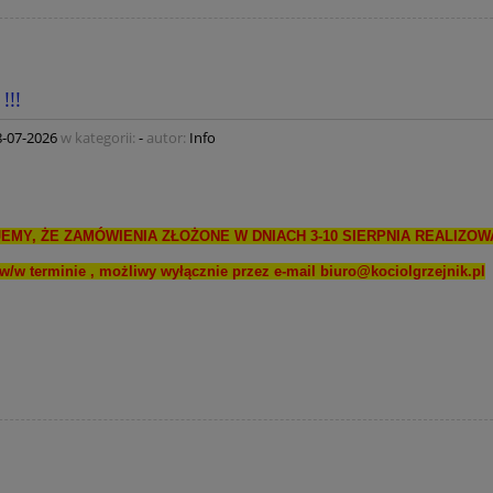
!!!
8-07-2026
w kategorii:
-
autor:
Info
EMY, ŻE ZAMÓWIENIA ZŁOŻONE W DNIACH 3-10 SIERPNIA REALIZOWA
w/w terminie , możliwy wyłącznie przez e-mail
biuro@kociolgrzejnik.pl