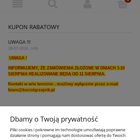
KUPON RABATOWY
UWAGA !!!
28-07-2026 , Info
UWAGA !
INFORMUJEMY, ŻE ZAMÓWIENIA ZŁOŻONE W DNIACH 3-10
SIERPNIA REALIZOWANE BĘDĄ OD 11 SIERPNIA.
Kontakt w w/w terminie , możliwy wyłącznie przez e-mail
biuro@kociolgrzejnik.pl
Dbamy o Twoją prywatność
Pliki cookies i pokrewne im technologie umożliwiają poprawne
działanie strony i pomagają nam dostosować ofertę do Twoich
Nie znaleziono produktów spełniających podane kryteria.